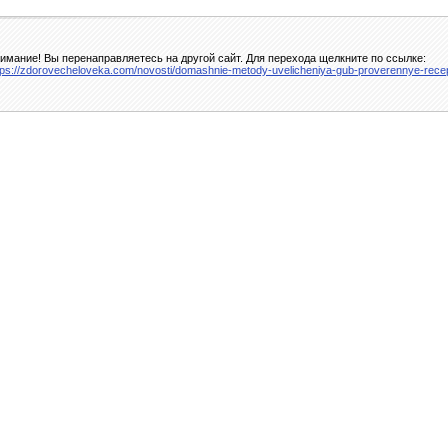
имание! Вы перенаправляетесь на другой сайт. Для перехода щелкните по ссылке:
tps://zdorovecheloveka.com/novosti/domashnie-metody-uvelicheniya-gub-proverennye-rece