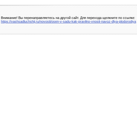
Внимание! Вы перенаправляетесь на другой сайт. Для перехода щелкните по ссылке:
https://vashsadluchshij.ru/novosti/osen-v-sadu-kak-pravilno-vnosit-navoz-dlya-plodorodiya