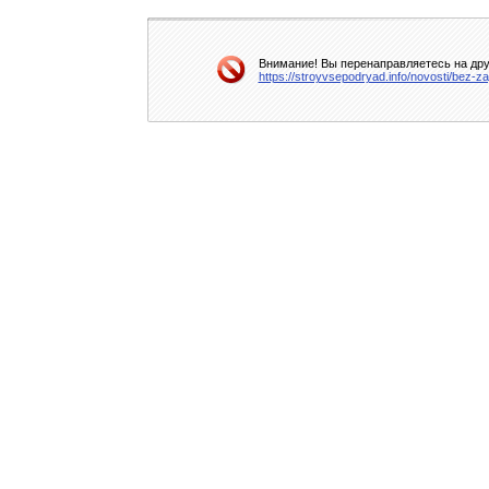
Внимание! Вы перенаправляетесь на друг
https://stroyvsepodryad.info/novosti/bez