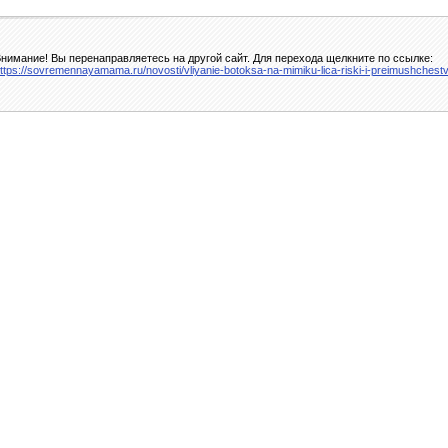
нимание! Вы перенаправляетесь на другой сайт. Для перехода щелкните по ссылке:
ttps://sovremennayamama.ru/novosti/vliyanie-botoksa-na-mimiku-lica-riski-i-preimushchest