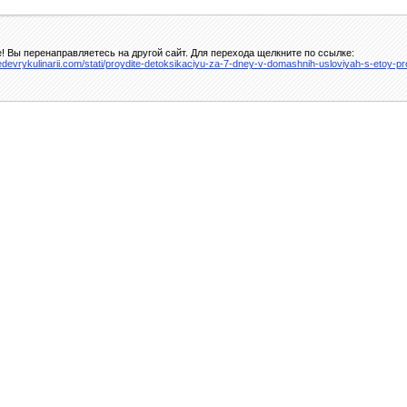
! Вы перенаправляетесь на другой сайт. Для перехода щелкните по ссылке:
hedevrykulinarii.com/stati/proydite-detoksikaciyu-za-7-dney-v-domashnih-usloviyah-s-etoy-