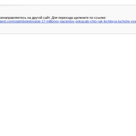
енаправляетесь на другой сайт. Для перехода щелкните по ссылке:
u-land.com/stati/obsledovanie-17-millionov-pacientov-pokazalo-chto-rak-lechitsya-luchshe-v