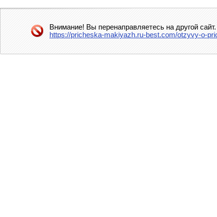
Внимание! Вы перенаправляетесь на другой сайт.
https://pricheska-makiyazh.ru-best.com/otzyvy-o-pr