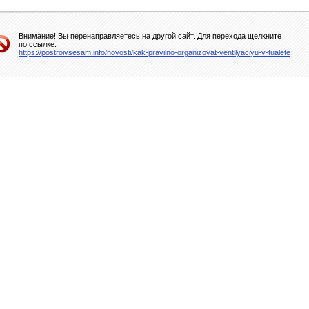
Внимание! Вы перенаправляетесь на другой сайт. Для перехода щелкните
по ссылке:
https://postroivsesam.info/novosti/kak-pravilno-organizovat-ventilyaciyu-v-tualete