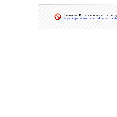
Внимание! Вы перенаправляетесь на др
https://ogorod.zelynyjsad.info/novosti/vy