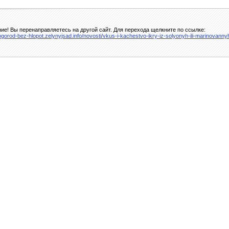
ие! Вы перенаправляетесь на другой сайт. Для перехода щелкните по ссылке:
/ogorod-bez-hlopot.zelynyjsad.info/novosti/vkus-i-kachestvo-ikry-iz-solyonyh-ili-marinovanny