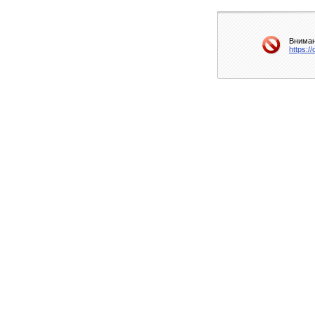
Вниман
https:/