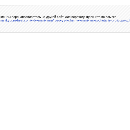
ие! Вы перенаправляетесь на другой сайт. Для перехода щелкните по ссылке:
//manikyur.ru-best.com/vidy-manikyura/rozovyy-i-chernyy-manikyur-sochetanie-protivopoloz