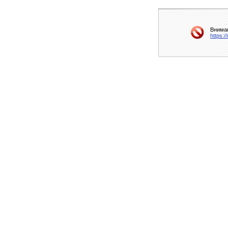
Вниман
https: