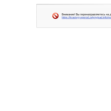
Внимание! Вы перенаправляетесь на д
https://krasivyj-ogorod.zelynyjsad.info/