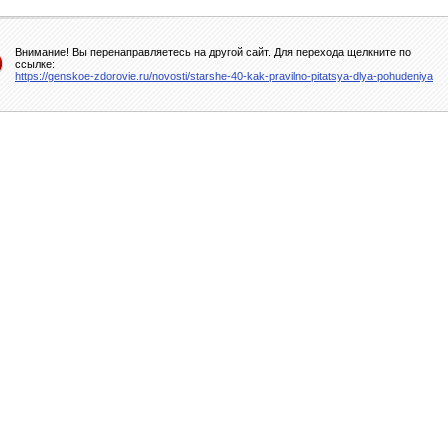
Внимание! Вы перенаправляетесь на другой сайт. Для перехода щелкните по
ссылке:
https://genskoe-zdorovie.ru/novosti/starshe-40-kak-pravilno-pitatsya-dlya-pohudeniya