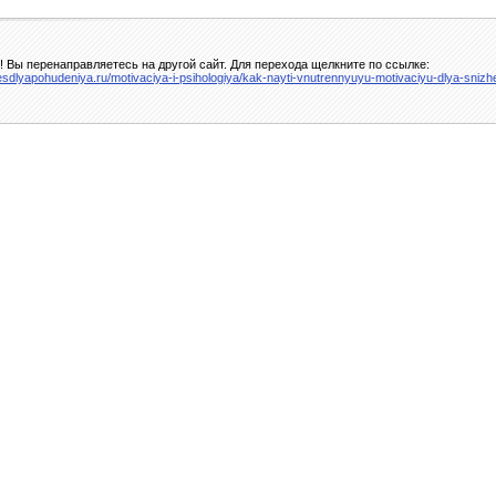
 Вы перенаправляетесь на другой сайт. Для перехода щелкните по ссылке:
tnesdlyapohudeniya.ru/motivaciya-i-psihologiya/kak-nayti-vnutrennyuyu-motivaciyu-dlya-sniz