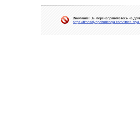
Внимание! Вы перенаправляетесь на друг
https://fitnesdlyapohudeniya.com/fitnes-dly