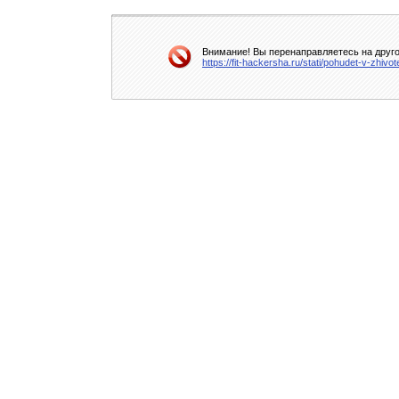
Внимание! Вы перенаправляетесь на друго
https://fit-hackersha.ru/stati/pohudet-v-zhi