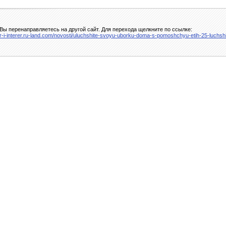
Вы перенаправляетесь на другой сайт. Для перехода щелкните по ссылке:
or-i-interer.ru-land.com/novosti/uluchshite-svoyu-uborku-doma-s-pomoshchyu-etih-25-luchsh