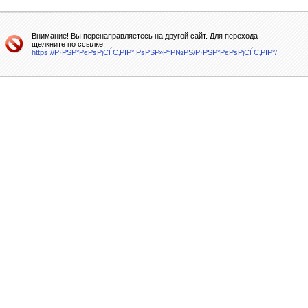
Внимание! Вы перенаправляетесь на другой сайт. Для перехода
щелкните по ссылке:
https://Р·РЅР°РєРѕРјСЃС‚РІР°.РѕРЅР»Р°Р№РЅ/Р·РЅР°РєРѕРјСЃС‚РІР°/