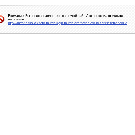
Внимание! Вы перенаправляетесь на другой сайт. Для перехода щелкните
по ссылке:
http://daftar-situs-v88toto-tautan-login-tautan-alternatif-sloto-besar.closethedoor.id