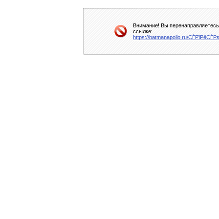
Внимание! Вы перенаправляетесь 
ссылке:
https://batmanapollo.ru/СЃРїРё